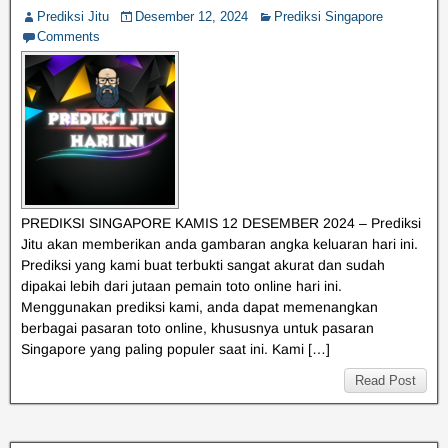
Prediksi Jitu
Desember 12, 2024
Prediksi Singapore
Comments
PREDIKSI SINGAPORE KAMIS 12 DESEMBER 2024 – Prediksi
Jitu akan memberikan anda gambaran angka keluaran hari ini.
Prediksi yang kami buat terbukti sangat akurat dan sudah
dipakai lebih dari jutaan pemain toto online hari ini.
Menggunakan prediksi kami, anda dapat memenangkan
berbagai pasaran toto online, khususnya untuk pasaran
Singapore yang paling populer saat ini. Kami […]
Read Post