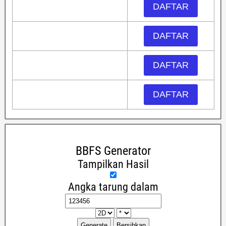
DAFTAR
DAFTAR
DAFTAR
DAFTAR
BBFS Generator
Tampilkan Hasil
Angka tarung dalam