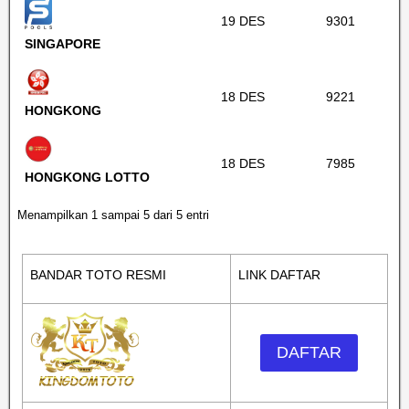
19 DES
9301
SINGAPORE
18 DES
9221
HONGKONG
18 DES
7985
HONGKONG LOTTO
Menampilkan 1 sampai 5 dari 5 entri
BANDAR TOTO RESMI
LINK DAFTAR
DAFTAR