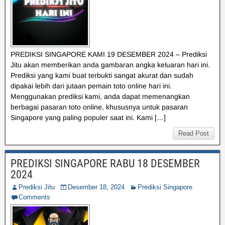
PREDIKSI SINGAPORE KAMI 19 DESEMBER 2024 – Prediksi
Jitu akan memberikan anda gambaran angka keluaran hari ini.
Prediksi yang kami buat terbukti sangat akurat dan sudah
dipakai lebih dari jutaan pemain toto online hari ini.
Menggunakan prediksi kami, anda dapat memenangkan
berbagai pasaran toto online, khususnya untuk pasaran
Singapore yang paling populer saat ini. Kami […]
Read Post
PREDIKSI SINGAPORE RABU 18 DESEMBER
2024
Prediksi Jitu
Desember 18, 2024
Prediksi Singapore
Comments