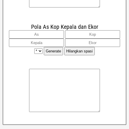
Pola As Kop Kepala dan Ekor
1 LN dari "[5][5][5][5]".