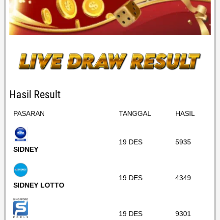
Hasil Result
PASARAN
TANGGAL
HASIL
19 DES
5935
SIDNEY
19 DES
4349
SIDNEY LOTTO
19 DES
9301