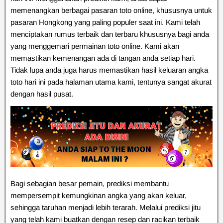
memenangkan berbagai pasaran toto online, khususnya untuk
pasaran Hongkong yang paling populer saat ini. Kami telah
menciptakan rumus terbaik dan terbaru khususnya bagi anda
yang menggemari permainan toto online. Kami akan
memastikan kemenangan ada di tangan anda setiap hari.
Tidak lupa anda juga harus memastikan hasil keluaran angka
toto hari ini pada halaman utama kami, tentunya sangat akurat
dengan hasil pusat.
Bagi sebagian besar pemain, prediksi membantu
mempersempit kemungkinan angka yang akan keluar,
sehingga taruhan menjadi lebih terarah. Melalui prediksi jitu
yang telah kami buatkan dengan resep dan racikan terbaik