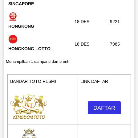
SINGAPORE
18 DES
9221
HONGKONG
18 DES
7985
HONGKONG LOTTO
Menampilkan 1 sampai 5 dari 5 entri
BANDAR TOTO RESMI
LINK DAFTAR
DAFTAR