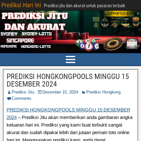
Prediksi Hari Ini
Prediksi jitu dan akurat untuk pasaran terbaik
PREDIKSI HONGKONGPOOLS MINGGU 15
DESEMBER 2024
Prediksi Jitu
Desember 15, 2024
Prediksi Hongkong
Comments
PREDIKSI HONGKONGPOOLS MINGGU 15 DESEMBER
2024
– Prediksi Jitu akan memberikan anda gambaran angka
keluaran hari ini. Prediksi yang kami buat terbukti sangat
akurat dan sudah dipakai lebih dari jutaan pemain toto online
hari ini. Menggunakan prediksi kami, anda dapat