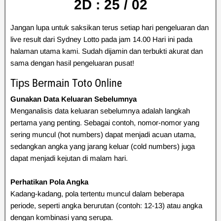
2D : 25 / 02
Jangan lupa untuk saksikan terus setiap hari pengeluaran dan
live result dari Sydney Lotto pada jam 14.00 Hari ini pada
halaman utama kami. Sudah dijamin dan terbukti akurat dan
sama dengan hasil pengeluaran pusat!
Tірѕ Bеrmаіn Tоto Online
Gunakan Data Keluaran Sebelumnya
Menganalisis data keluaran sebelumnya adalah langkah
pertama yang penting. Sebagai contoh, nomor-nomor yang
sering muncul (hot numbers) dapat menjadi acuan utama,
sedangkan angka yang jarang keluar (cold numbers) juga
dapat menjadi kejutan di malam hari.
Perhatikan Pola Angka
Kadang-kadang, pola tertentu muncul dalam beberapa
periode, seperti angka berurutan (contoh: 12-13) atau angka
dengan kombinasi yang serupa.